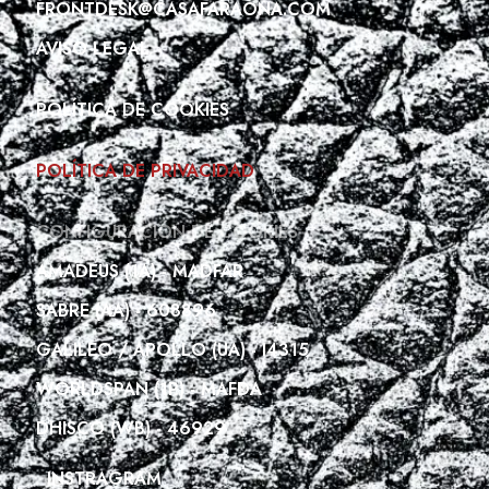
FRONTDESK@CASAFARAONA.COM
AVISO LEGAL
POLÍTICA DE COOKIES
POLÍTICA DE PRIVACIDAD
CONFIGURACIÓN DE COOKIES
AMADEUS (1A) - MADFAR
SABRE (AA) - 608896
GALILEO / APOLLO (UA) - I4315
WORLDSPAN (1P) - MAFDA
DHISCO (WB) - 46929
INSTRAGRAM